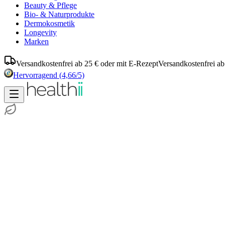
Beauty & Pflege
Bio- & Naturprodukte
Dermokosmetik
Longevity
Marken
Versandkostenfrei ab 25 € oder mit E-Rezept
Versandkostenfrei ab
Hervorragend
(4,66/5)