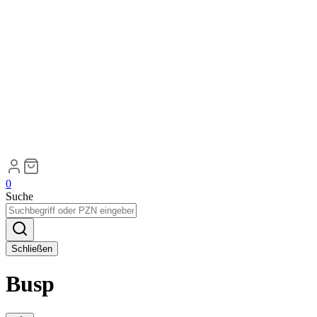
0
Suche
Schließen
Busp