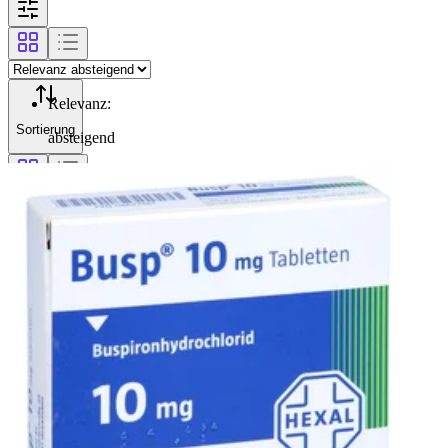
Relevanz
:
Sortierung
absteigend
Filterung