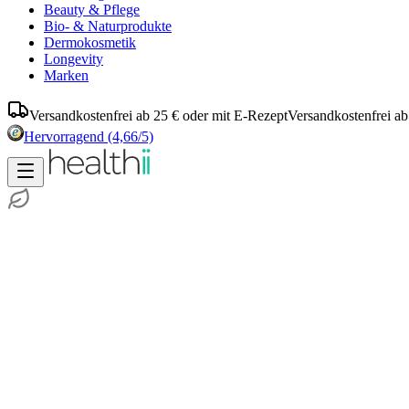
Beauty & Pflege
Bio- & Naturprodukte
Dermokosmetik
Longevity
Marken
Versandkostenfrei ab 25 € oder mit E-Rezept
Versandkostenfrei ab
Hervorragend
(4,66/5)