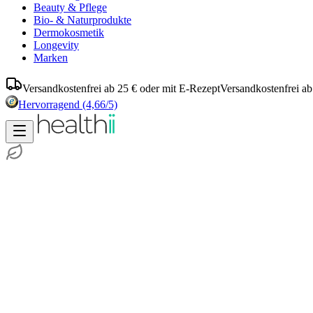
Beauty & Pflege
Bio- & Naturprodukte
Dermokosmetik
Longevity
Marken
Versandkostenfrei ab 25 € oder mit E-Rezept
Versandkostenfrei ab
Hervorragend
(4,66/5)