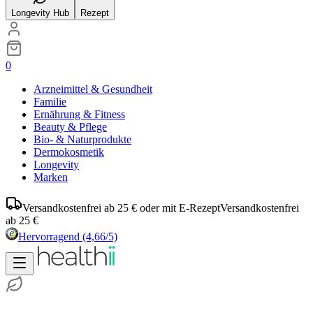
Longevity Hub
Rezept
0
Arzneimittel & Gesundheit
Familie
Ernährung & Fitness
Beauty & Pflege
Bio- & Naturprodukte
Dermokosmetik
Longevity
Marken
Versandkostenfrei ab 25 € oder mit E-Rezept
Versandkostenfrei
ab 25 €
Hervorragend
(4,66/5)