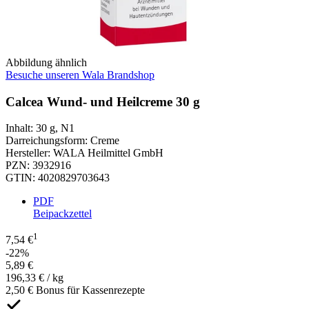
Abbildung ähnlich
Besuche unseren Wala Brandshop
Calcea Wund- und Heilcreme 30 g
Inhalt
:
30 g
,
N1
Darreichungsform
:
Creme
Hersteller
:
WALA Heilmittel GmbH
PZN
:
3932916
GTIN
:
4020829703643
PDF
Beipackzettel
1
7,54 €
-22%
5,89 €
196,33 € / kg
2,50 € Bonus für Kassenrezepte