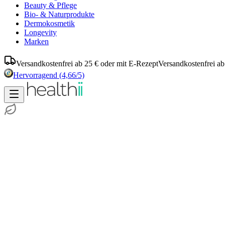
Beauty & Pflege
Bio- & Naturprodukte
Dermokosmetik
Longevity
Marken
Versandkostenfrei ab 25 € oder mit E-Rezept
Versandkostenfrei ab
Hervorragend
(4,66/5)