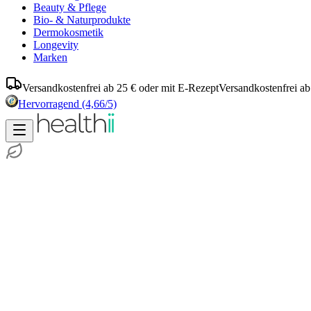
Beauty & Pflege
Bio- & Naturprodukte
Dermokosmetik
Longevity
Marken
Versandkostenfrei ab 25 € oder mit E-Rezept
Versandkostenfrei ab
Hervorragend
(4,66/5)