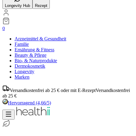
Longevity Hub
Rezept
0
Arzneimittel & Gesundheit
Familie
Ernährung & Fitness
Beauty & Pflege
Bio- & Naturprodukte
Dermokosmetik
Longevity
Marken
Versandkostenfrei ab 25 € oder mit E-Rezept
Versandkostenfrei
ab 25 €
Hervorragend
(4,66/5)