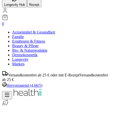
Longevity Hub
Rezept
0
Arzneimittel & Gesundheit
Familie
Ernährung & Fitness
Beauty & Pflege
Bio- & Naturprodukte
Dermokosmetik
Longevity
Marken
Versandkostenfrei ab 25 € oder mit E-Rezept
Versandkostenfrei
ab 25 €
Hervorragend
(4,66/5)