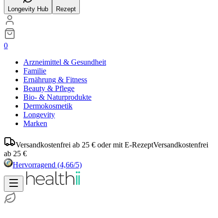
Longevity Hub
Rezept
0
Arzneimittel & Gesundheit
Familie
Ernährung & Fitness
Beauty & Pflege
Bio- & Naturprodukte
Dermokosmetik
Longevity
Marken
Versandkostenfrei ab 25 € oder mit E-Rezept
Versandkostenfrei
ab 25 €
Hervorragend
(4,66/5)