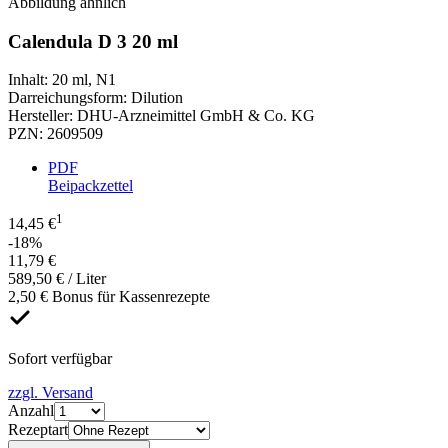
Abbildung ähnlich
Calendula D 3 20 ml
Inhalt
:
20 ml
,
N1
Darreichungsform
:
Dilution
Hersteller
:
DHU-Arzneimittel GmbH & Co. KG
PZN
:
2609509
PDF
Beipackzettel
1
14,45 €
-18%
11,79 €
589,50 € / Liter
2,50 € Bonus für Kassenrezepte
Sofort verfügbar
zzgl. Versand
Anzahl
Rezeptart