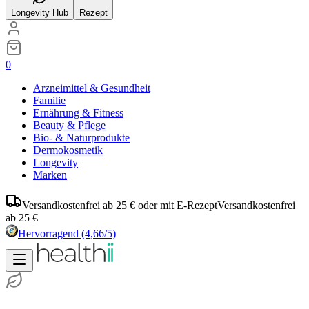
Longevity Hub
Rezept
0
Arzneimittel & Gesundheit
Familie
Ernährung & Fitness
Beauty & Pflege
Bio- & Naturprodukte
Dermokosmetik
Longevity
Marken
Versandkostenfrei ab 25 € oder mit E-Rezept
Versandkostenfrei
ab 25 €
Hervorragend
(4,66/5)