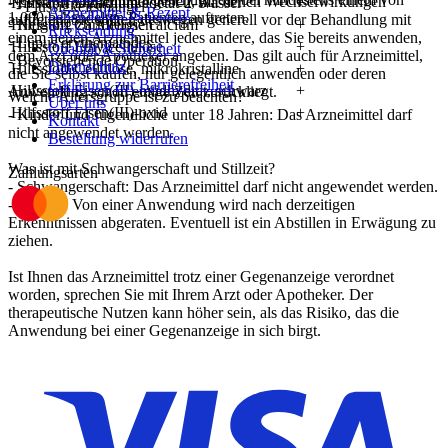
- Es kann Arzneimittel geben, mit denen Wechselwirkungen
Hilfsstoff Dinatrium edetat-2-Wasser
+
- Flüssigkeitsmangel
Arzneimittel & Rezept
1.000 behandelten Patienten auftreten.
auftreten. Sie sollten deswegen generell vor der Behandlung mit
Hilfsstoff Carmellose calcium
+
- Neigung zu Allergien
Rücksendung
einem neuen Arzneimittel jedes andere, das Sie bereits anwenden,
- Lupus erythematodes
Hilfsstoff Ethylcellulose
+
Qualität & Sicherheit
dem Arzt oder Apotheker angeben. Das gilt auch für Arzneimittel,
- Bevorstehende Operation
Datenschutz
Hilfsstoff Cellulose, mikrokristalline
+
die Sie selbst kaufen, nur gelegentlich anwenden oder deren
Erklärung zur Barrierefreiheit
Hilfsstoff Eisen(III)-oxidhydrat, schwarz
+
Anwendung schon einige Zeit zurückliegt.
Welche Altersgruppe ist zu beachten?
Über uns
Hilfsstoff Eisen(III)-oxid
+
- Kinder und Jugendliche unter 18 Jahren: Das Arzneimittel darf
Kontakt
nicht angewendet werden.
Bestellung widerrufen
Was ist mit Schwangerschaft und Stillzeit?
Zahlungsarten
- Schwangerschaft: Das Arzneimittel darf nicht angewendet werden.
- Stillzeit: Von einer Anwendung wird nach derzeitigen
Erkenntnissen abgeraten. Eventuell ist ein Abstillen in Erwägung zu
ziehen.
Ist Ihnen das Arzneimittel trotz einer Gegenanzeige verordnet
worden, sprechen Sie mit Ihrem Arzt oder Apotheker. Der
therapeutische Nutzen kann höher sein, als das Risiko, das die
Anwendung bei einer Gegenanzeige in sich birgt.