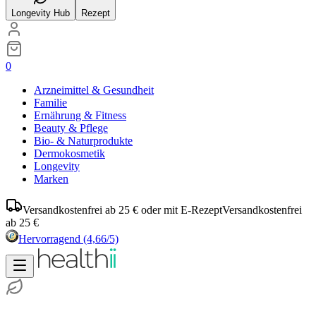
Longevity Hub
Rezept
0
Arzneimittel & Gesundheit
Familie
Ernährung & Fitness
Beauty & Pflege
Bio- & Naturprodukte
Dermokosmetik
Longevity
Marken
Versandkostenfrei ab 25 € oder mit E-Rezept
Versandkostenfrei
ab 25 €
Hervorragend
(4,66/5)