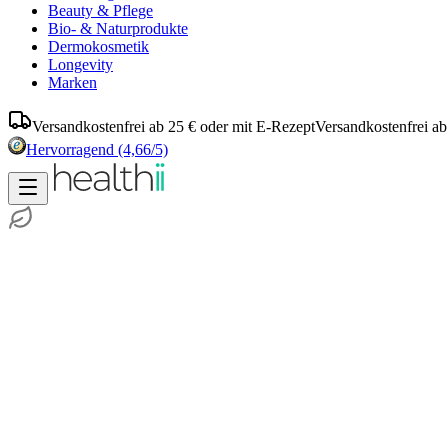
Beauty & Pflege
Bio- & Naturprodukte
Dermokosmetik
Longevity
Marken
Versandkostenfrei ab 25 € oder mit E-Rezept
Versandkostenfrei ab
Hervorragend
(4,66/5)