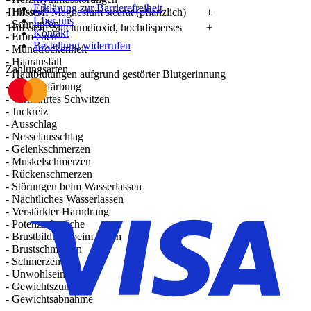
Erklärung zur Barrierefreiheit
- Husten
Hilfsstoff Magnesium stearat (pflanzlich)
+
Über uns
- Schnupfen
Hilfsstoff Siliciumdioxid, hochdisperses
+
Kontakt
- Erbrechen
Bestellung widerrufen
- Mundtrockenheit
- Haarausfall
Zahlungsarten
- Hautblutungen aufgrund gestörter Blutgerinnung
- Hautverfärbung
- Vermehrtes Schwitzen
- Juckreiz
- Ausschlag
- Nesselausschlag
- Gelenkschmerzen
- Muskelschmerzen
- Rückenschmerzen
- Störungen beim Wasserlassen
- Nächtliches Wasserlassen
- Verstärkter Harndrang
- Potenzschwäche
- Brustbildung beim Mann
- Brustschmerzen
- Schmerzen
- Unwohlsein
- Gewichtszunahme
- Gewichtsabnahme