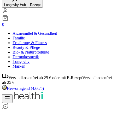
Longevity Hub
Rezept
0
Arzneimittel & Gesundheit
Familie
Ernährung & Fitness
Beauty & Pflege
Bio- & Naturprodukte
Dermokosmetik
Longevity
Marken
Versandkostenfrei ab 25 € oder mit E-Rezept
Versandkostenfrei
ab 25 €
Hervorragend
(4,66/5)