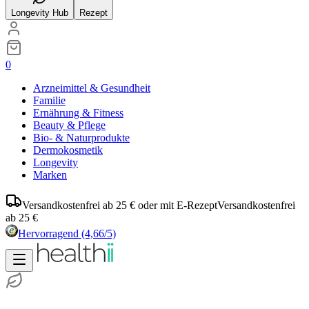
Longevity Hub
Rezept
0
Arzneimittel & Gesundheit
Familie
Ernährung & Fitness
Beauty & Pflege
Bio- & Naturprodukte
Dermokosmetik
Longevity
Marken
Versandkostenfrei ab 25 € oder mit E-Rezept
Versandkostenfrei
ab 25 €
Hervorragend
(4,66/5)