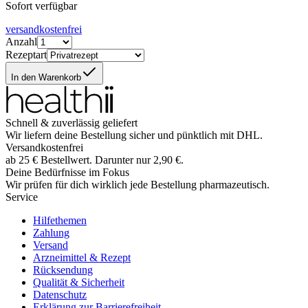
Sofort verfügbar
versandkostenfrei
Anzahl
Rezeptart
In den Warenkorb
Schnell & zuverlässig geliefert
Wir liefern deine Bestellung sicher und
pünktlich
mit
DHL
.
Versandkostenfrei
ab
25
€
Bestellwert. Darunter nur
2,90
€
.
Deine Bedürfnisse im Fokus
Wir prüfen für dich wirklich
jede
Bestellung pharmazeutisch.
Service
Hilfethemen
Zahlung
Versand
Arzneimittel & Rezept
Rücksendung
Qualität & Sicherheit
Datenschutz
Erklärung zur Barrierefreiheit