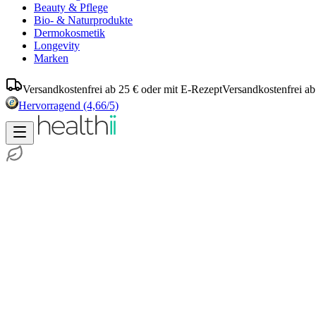
Beauty & Pflege
Bio- & Naturprodukte
Dermokosmetik
Longevity
Marken
Versandkostenfrei ab 25 € oder mit E-Rezept
Versandkostenfrei ab
Hervorragend
(4,66/5)