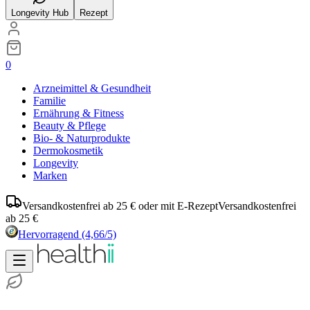
Longevity Hub
Rezept
0
Arzneimittel & Gesundheit
Familie
Ernährung & Fitness
Beauty & Pflege
Bio- & Naturprodukte
Dermokosmetik
Longevity
Marken
Versandkostenfrei ab 25 € oder mit E-Rezept
Versandkostenfrei
ab 25 €
Hervorragend
(4,66/5)