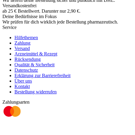
Wir liefern deine Bestellung sicher und
pünktlich
mit
DHL
.
Versandkostenfrei
ab
25
€
Bestellwert. Darunter nur
2,90
€
.
Deine Bedürfnisse im Fokus
Wir prüfen für dich wirklich
jede
Bestellung pharmazeutisch.
Service
Hilfethemen
Zahlung
Versand
Arzneimittel & Rezept
Rücksendung
Qualität & Sicherheit
Datenschutz
Erklärung zur Barrierefreiheit
Über uns
Kontakt
Bestellung widerrufen
Zahlungsarten