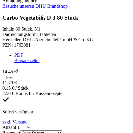
Abbildung ähnlich
Besuche unseren DHU Brandshop
Carbo Vegetabilis D 3 80 Stück
Inhalt
:
80 Stück
,
N1
Darreichungsform
:
Tabletten
Hersteller
:
DHU-Arzneimittel GmbH & Co. KG
PZN
:
1763881
PDF
Beipackzettel
1
14,45 €
-18%
11,79 €
0,15 € / Stück
2,50 € Bonus für Kassenrezepte
Sofort verfügbar
zzgl. Versand
Anzahl
Rezeptart