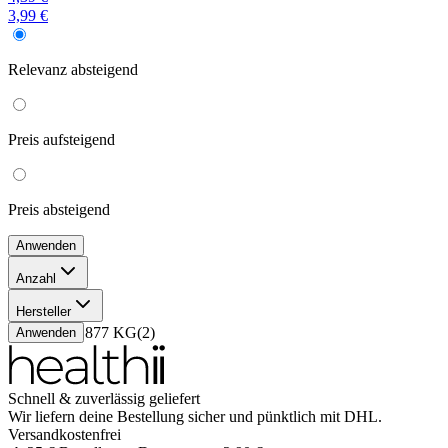
3,99 €
Relevanz
absteigend
Preis
aufsteigend
Preis
absteigend
Anwenden
Anzahl
60 g
(
1
)
Hersteller
50 g
(
1
)
Caruso 1877 KG
(
2
)
Anwenden
Schnell & zuverlässig geliefert
Wir liefern deine Bestellung sicher und
pünktlich
mit
DHL
.
Versandkostenfrei