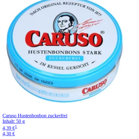
Filterung
Caruso Hustenbonbon zuckerfrei
Inhalt
:
50 g
1
4,39 €
4,30 €