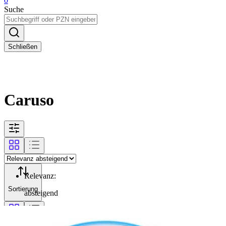
0
Suche
Schließen
Caruso
Relevanz
:
Sortierung
absteigend