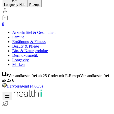
Longevity Hub
Rezept
0
Arzneimittel & Gesundheit
Familie
Ernährung & Fitness
Beauty & Pflege
Bio- & Naturprodukte
Dermokosmetik
Longevity
Marken
Versandkostenfrei ab 25 € oder mit E-Rezept
Versandkostenfrei
ab 25 €
Hervorragend
(4,66/5)