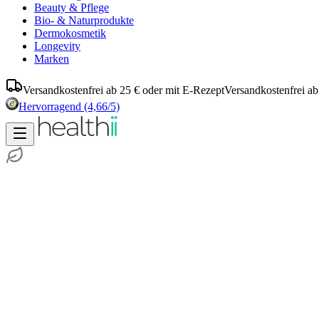
Beauty & Pflege
Bio- & Naturprodukte
Dermokosmetik
Longevity
Marken
Versandkostenfrei ab 25 € oder mit E-Rezept
Versandkostenfrei ab
Hervorragend
(4,66/5)