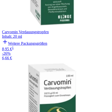
Carvomin Verdauungstropfen
Inhalt
:
20 ml
Weitere Packungsgrößen
1
8,95 €
-26%
6,66 €