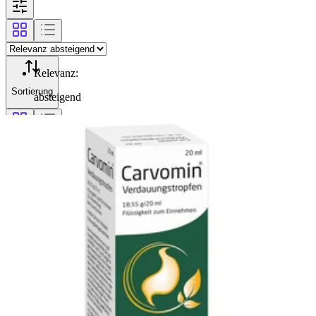
Relevanz
:
Sortierung
absteigend
Filterung