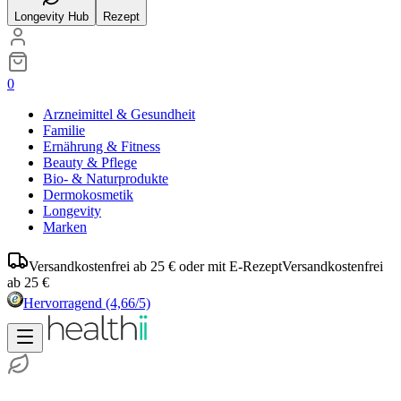
Longevity Hub
Rezept
0
Arzneimittel & Gesundheit
Familie
Ernährung & Fitness
Beauty & Pflege
Bio- & Naturprodukte
Dermokosmetik
Longevity
Marken
Versandkostenfrei ab 25 € oder mit E-Rezept
Versandkostenfrei
ab 25 €
Hervorragend
(4,66/5)