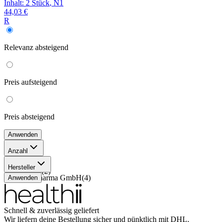
Inhalt
:
2 Stück
,
N1
44,03 €
R
Relevanz
absteigend
Preis
aufsteigend
Preis
absteigend
Anwenden
Anzahl
2 Stück
(
2
)
Hersteller
10 Stück
(
2
)
Pfizer Pharma GmbH
(
4
)
Anwenden
Schnell & zuverlässig geliefert
Wir liefern deine Bestellung sicher und
pünktlich
mit
DHL
.