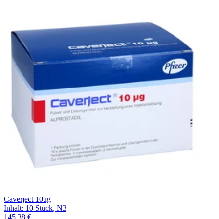
Caverject 10ug
Inhalt
:
10 Stück
,
N3
145,38 €