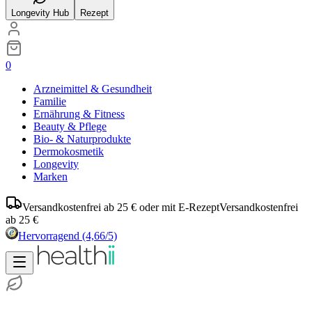
Longevity Hub
Rezept
0
Arzneimittel & Gesundheit
Familie
Ernährung & Fitness
Beauty & Pflege
Bio- & Naturprodukte
Dermokosmetik
Longevity
Marken
Versandkostenfrei ab 25 € oder mit E-Rezept
Versandkostenfrei
ab 25 €
Hervorragend
(4,66/5)