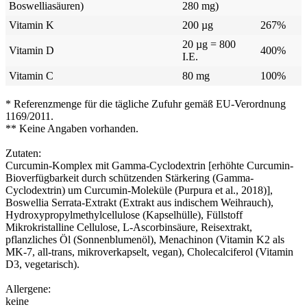
Boswelliasäuren)
280 mg)
Vitamin K
200 µg
267%
20 µg = 800
Vitamin D
400%
I.E.
Vitamin C
80 mg
100%
* Referenzmenge für die tägliche Zufuhr gemäß EU-Verordnung
1169/2011.
** Keine Angaben vorhanden.
Zutaten:
Curcumin-Komplex mit Gamma-Cyclodextrin [erhöhte Curcumin-
Bioverfügbarkeit durch schützenden Stärkering (Gamma-
Cyclodextrin) um Curcumin-Moleküle (Purpura et al., 2018)],
Boswellia Serrata-Extrakt (Extrakt aus indischem Weihrauch),
Hydroxypropylmethylcellulose (Kapselhülle), Füllstoff
Mikrokristalline Cellulose, L-Ascorbinsäure, Reisextrakt,
pflanzliches Öl (Sonnenblumenöl), Menachinon (Vitamin K2 als
MK-7, all-trans, mikroverkapselt, vegan), Cholecalciferol (Vitamin
D3, vegetarisch).
Allergene:
keine