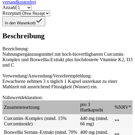
versandkostenfrei
Anzahl
Rezeptart
In den Warenkorb
Beschreibung
Bezeichnung:
Nahrungsergänzungsmittel mit hoch-bioverfügbarem Curcumin-
Komplex und Boswellia-Extrakt plus hochdosierte Vitamine K2, D3
und C
Verwendung/Anwendung/Verzehrempfehlung:
Erwachsene nehmen 3 x täglich 1 Kapsel unzerkaut zu einer
Mahlzeit mit ausreichend Flüssigkeit (Wasser) ein.
Nährwertdeklaration:
pro 3
Zusammensetzung
%NRV*
Hartkapseln
Curcumin–Komplex (mind. 15%
440 mg (mind.
**
Curcuminoide)
66 mg)
Boswellia Serrata–Extrakt (mind. 70%
400 mg (mind.
**