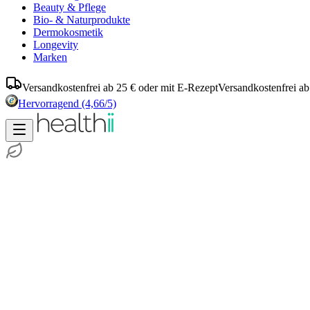
Beauty & Pflege
Bio- & Naturprodukte
Dermokosmetik
Longevity
Marken
Versandkostenfrei ab 25 € oder mit E-Rezept
Versandkostenfrei ab
Hervorragend
(4,66/5)