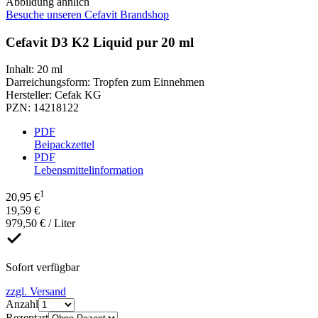
Abbildung ähnlich
Besuche unseren Cefavit Brandshop
Cefavit D3 K2 Liquid pur 20 ml
Inhalt
:
20 ml
Darreichungsform
:
Tropfen zum Einnehmen
Hersteller
:
Cefak KG
PZN
:
14218122
PDF
Beipackzettel
PDF
Lebensmittelinformation
1
20,95 €
19,59 €
979,50 € / Liter
Sofort verfügbar
zzgl. Versand
Anzahl
Rezeptart