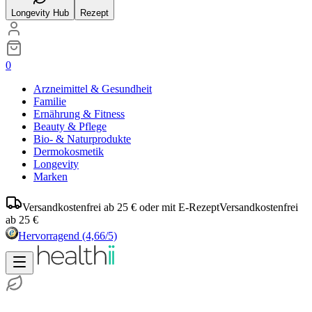
Longevity Hub
Rezept
0
Arzneimittel & Gesundheit
Familie
Ernährung & Fitness
Beauty & Pflege
Bio- & Naturprodukte
Dermokosmetik
Longevity
Marken
Versandkostenfrei ab 25 € oder mit E-Rezept
Versandkostenfrei
ab 25 €
Hervorragend
(4,66/5)