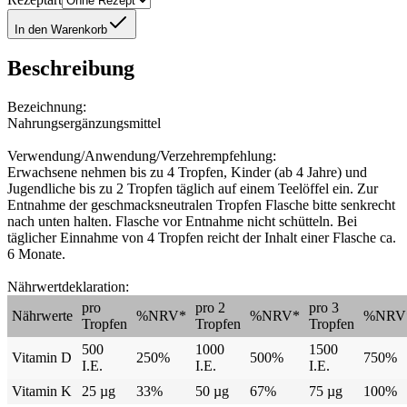
In den Warenkorb
Beschreibung
Bezeichnung:
Nahrungsergänzungsmittel
Verwendung/Anwendung/Verzehrempfehlung:
Erwachsene nehmen bis zu 4 Tropfen, Kinder (ab 4 Jahre) und
Jugendliche bis zu 2 Tropfen täglich auf einem Teelöffel ein. Zur
Entnahme der geschmacksneutralen Tropfen Flasche bitte senkrecht
nach unten halten. Flasche vor Entnahme nicht schütteln. Bei
täglicher Einnahme von 4 Tropfen reicht der Inhalt einer Flasche ca.
6 Monate.
Nährwertdeklaration:
pro
pro 2
pro 3
Nährwerte
%NRV*
%NRV*
%NRV
Tropfen
Tropfen
Tropfen
500
1000
1500
Vitamin D
250%
500%
750%
I.E.
I.E.
I.E.
Vitamin K
25 µg
33%
50 µg
67%
75 µg
100%