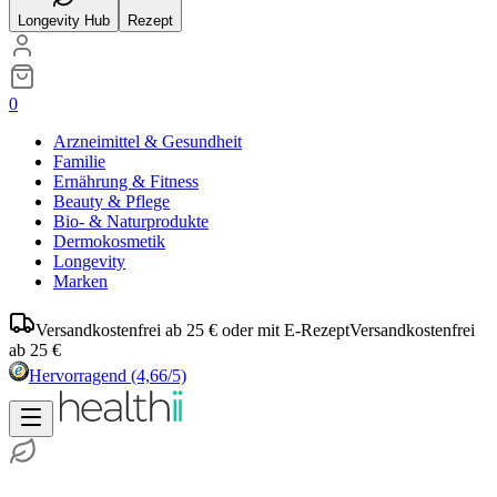
Longevity Hub
Rezept
0
Arzneimittel & Gesundheit
Familie
Ernährung & Fitness
Beauty & Pflege
Bio- & Naturprodukte
Dermokosmetik
Longevity
Marken
Versandkostenfrei ab 25 € oder mit E-Rezept
Versandkostenfrei
ab 25 €
Hervorragend
(4,66/5)