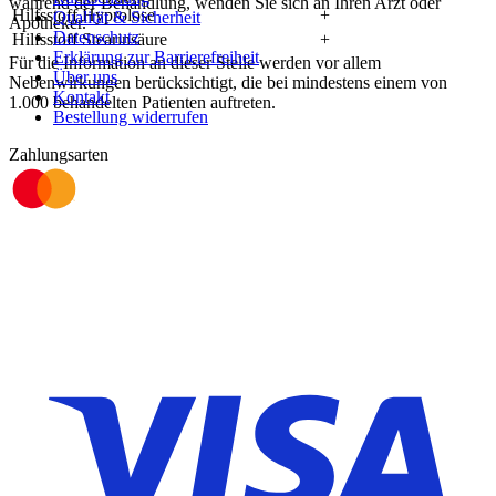
während der Behandlung, wenden Sie sich an Ihren Arzt oder
Hilfsstoff Hyprolose
+
Qualität & Sicherheit
Apotheker.
Datenschutz
Hilfsstoff Stearinsäure
+
Erklärung zur Barrierefreiheit
Für die Information an dieser Stelle werden vor allem
Über uns
Nebenwirkungen berücksichtigt, die bei mindestens einem von
Kontakt
1.000 behandelten Patienten auftreten.
Bestellung widerrufen
Zahlungsarten