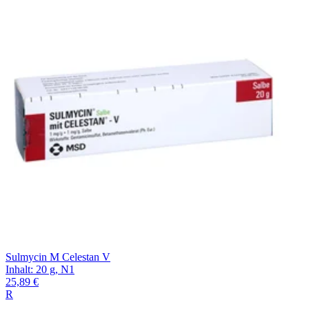
Filterung
Sulmycin M Celestan V
Inhalt
:
20 g
,
N1
25,89 €
R