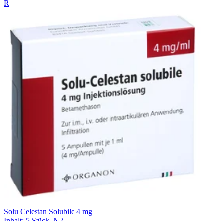
R
Solu Celestan Solubile 4 mg
Inhalt
:
5 Stück
,
N2