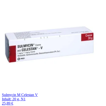
Sulmycin M Celestan V
Inhalt
:
20 g
,
N1
25,89 €