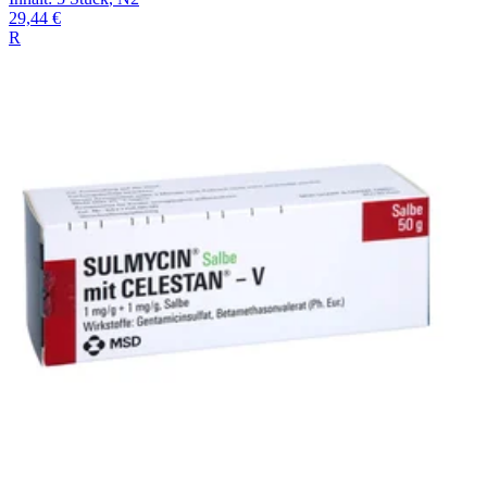
29,44 €
R