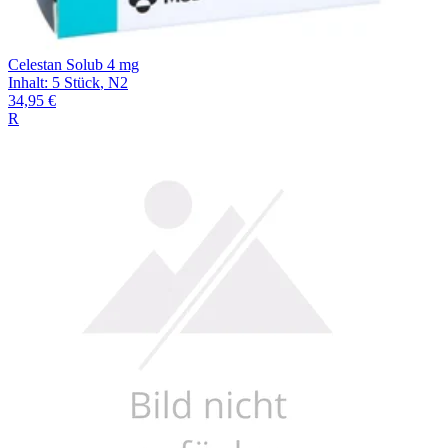
Celestan Solub 4 mg
Inhalt
:
5 Stück
,
N2
34,95 €
R