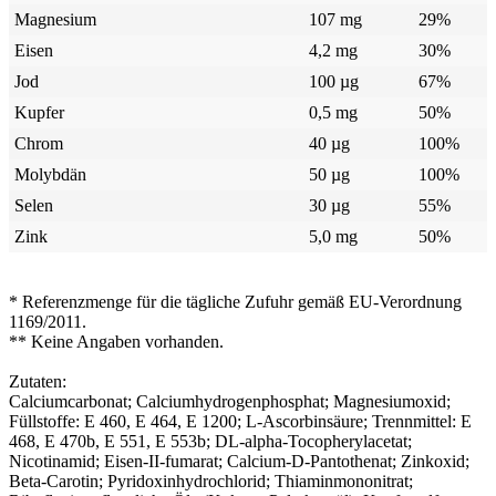
Magnesium
107 mg
29%
Eisen
4,2 mg
30%
Jod
100 µg
67%
Kupfer
0,5 mg
50%
Chrom
40 µg
100%
Molybdän
50 µg
100%
Selen
30 µg
55%
Zink
5,0 mg
50%
* Referenzmenge für die tägliche Zufuhr gemäß EU-Verordnung
1169/2011.
** Keine Angaben vorhanden.
Zutaten:
Calciumcarbonat; Calciumhydrogenphosphat; Magnesiumoxid;
Füllstoffe: E 460, E 464, E 1200; L-Ascorbinsäure; Trennmittel: E
468, E 470b, E 551, E 553b; DL-alpha-Tocopherylacetat;
Nicotinamid; Eisen-II-fumarat; Calcium-D-Pantothenat; Zinkoxid;
Beta-Carotin; Pyridoxinhydrochlorid; Thiaminmononitrat;