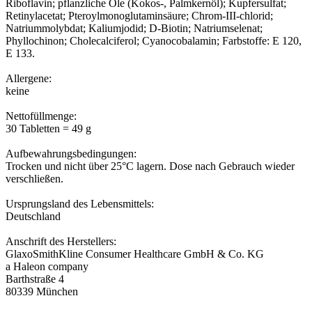
Riboflavin; pflanzliche Öle (Kokos-, Palmkernöl); Kupfersulfat;
Retinylacetat; Pteroylmonoglutaminsäure; Chrom-III-chlorid;
Natriummolybdat; Kaliumjodid; D-Biotin; Natriumselenat;
Phyllochinon; Cholecalciferol; Cyanocobalamin; Farbstoffe: E 120,
E 133.
Allergene:
keine
Nettofüllmenge:
30 Tabletten = 49 g
Aufbewahrungsbedingungen:
Trocken und nicht über 25°C lagern. Dose nach Gebrauch wieder
verschließen.
Ursprungsland des Lebensmittels:
Deutschland
Anschrift des Herstellers:
GlaxoSmithKline Consumer Healthcare GmbH & Co. KG
a Haleon company
Barthstraße 4
80339 München