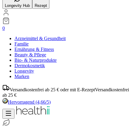
Longevity Hub
Rezept
0
Arzneimittel & Gesundheit
Familie
Ernährung & Fitness
Beauty & Pflege
Bio- & Naturprodukte
Dermokosmetik
Longevity
Marken
Versandkostenfrei ab 25 € oder mit E-Rezept
Versandkostenfrei
ab 25 €
Hervorragend
(4,66/5)