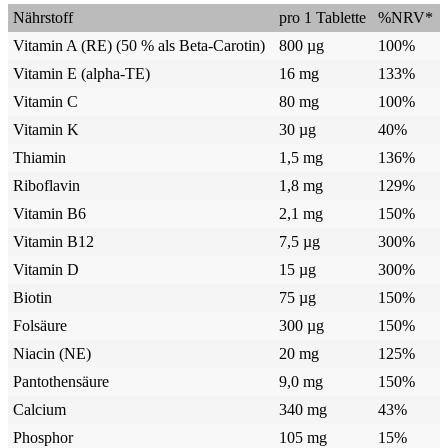
Nährstoff
pro 1 Tablette
%NRV*
Vitamin A (RE) (50 % als Beta-Carotin)
800 µg
100%
Vitamin E (alpha-TE)
16 mg
133%
Vitamin C
80 mg
100%
Vitamin K
30 µg
40%
Thiamin
1,5 mg
136%
Riboflavin
1,8 mg
129%
Vitamin B6
2,1 mg
150%
Vitamin B12
7,5 µg
300%
Vitamin D
15 µg
300%
Biotin
75 µg
150%
Folsäure
300 µg
150%
Niacin (NE)
20 mg
125%
Pantothensäure
9,0 mg
150%
Calcium
340 mg
43%
Phosphor
105 mg
15%