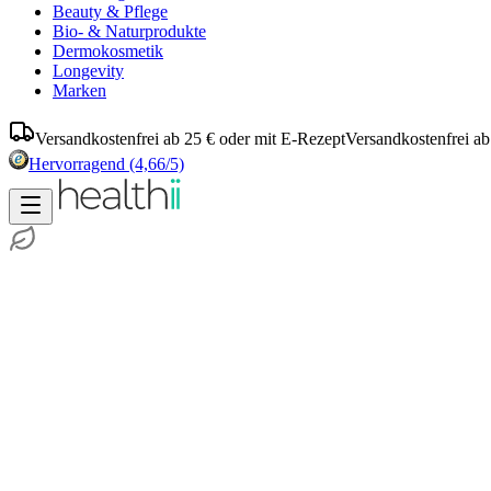
Beauty & Pflege
Bio- & Naturprodukte
Dermokosmetik
Longevity
Marken
Versandkostenfrei ab 25 € oder mit E-Rezept
Versandkostenfrei ab
Hervorragend
(4,66/5)