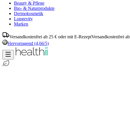
Beauty & Pflege
Bio- & Naturprodukte
Dermokosmetik
Longevity
Marken
Versandkostenfrei ab 25 € oder mit E-Rezept
Versandkostenfrei ab
Hervorragend
(4,66/5)