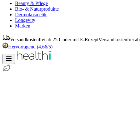
Beauty & Pflege
Bio- & Naturprodukte
Dermokosmetik
Longevity
Marken
Versandkostenfrei ab 25 € oder mit E-Rezept
Versandkostenfrei ab
Hervorragend
(4,66/5)