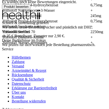
Es wurden noch keine Bewertungen eingereicht.
Hilfsstoff Methyl-4-hydroxybenzoat
6,75mg
Produkt bewerten
Hilfsstoff Natriumacetat-3-Wasser
+
Hilfsstoff Propylenglycol
245mg
Hilfsstoff Propyl-4-hydroxybenzoat
0,75mg
Schnell & zuverlässig geliefert
Hilfsstoff Saccharin natrium
+
Wir liefern deine Bestellung sicher und
pünktlich
mit
DHL
.
Versandkostenfrei
Hilfsstoff Sorbitol 70
2250mg
ab
25
€
Bestellwert. Darunter nur
2,90
€
.
Hilfsstoff Bananen-Aroma
+
Deine Bedürfnisse im Fokus
Hilfsstoff Wasser, gereinigtes
+
Wir prüfen für dich wirklich
jede
Bestellung pharmazeutisch.
Service
Hilfethemen
Zahlung
Versand
Arzneimittel & Rezept
Rücksendung
Qualität & Sicherheit
Datenschutz
Erklärung zur Barrierefreiheit
Über uns
Kontakt
Bestellung widerrufen