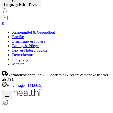
Longevity Hub
Rezept
0
Arzneimittel & Gesundheit
Familie
Ernährung & Fitness
Beauty & Pflege
Bio- & Naturprodukte
Dermokosmetik
Longevity
Marken
Versandkostenfrei ab 25 € oder mit E-Rezept
Versandkostenfrei
ab 25 €
Hervorragend
(4,66/5)