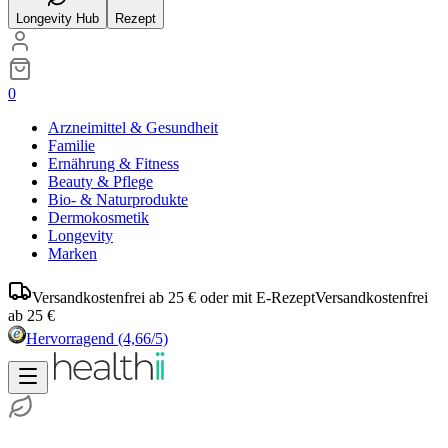
Longevity Hub
Rezept
0
Arzneimittel & Gesundheit
Familie
Ernährung & Fitness
Beauty & Pflege
Bio- & Naturprodukte
Dermokosmetik
Longevity
Marken
Versandkostenfrei ab 25 € oder mit E-Rezept
Versandkostenfrei
ab 25 €
Hervorragend
(4,66/5)