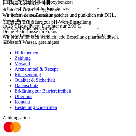
Hilfsstoff Methyl-4-hydroxybenzoat
+
Hilfsstoff Propyl-4-hydroxybenzoat
+
Schnell & zuverlässig geliefert
Wir liefern deine Bestellung sicher und
pünktlich
mit
DHL
.
Hilfsstoff Saccharin natrium
+
Versandkostenfrei
Hilfsstoff Essigsäure zur pH-Wert-Einstellung
+
ab
25
€
Bestellwert. Darunter nur
2,90
€
.
Hilfsstoff Bananen-Aroma
+
Deine Bedürfnisse im Fokus
Hilfsstoff Benzylalkohol
0,01mg
Wir prüfen für dich wirklich
jede
Bestellung pharmazeutisch.
Hilfsstoff Wasser, gereinigtes
+
Service
Hilfethemen
Zahlung
Versand
Arzneimittel & Rezept
Rücksendung
Qualität & Sicherheit
Datenschutz
Erklärung zur Barrierefreiheit
Über uns
Kontakt
Bestellung widerrufen
Zahlungsarten