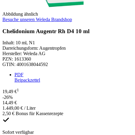
Abbildung ähnlich
Besuche unseren Weleda Brandshop
Chelidonium Augentr Rh D4 10 ml
Inhalt
:
10 ml
,
N1
Darreichungsform
:
Augentropfen
Hersteller
:
Weleda AG
PZN
:
1613360
GTIN
:
4001638044592
PDF
Beipackzettel
1
19,49 €
-26%
14,49 €
1.449,00 € / Liter
2,50 € Bonus für Kassenrezepte
Sofort verfügbar