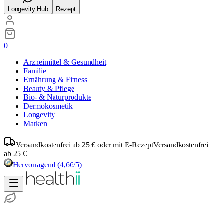
Longevity Hub
Rezept
0
Arzneimittel & Gesundheit
Familie
Ernährung & Fitness
Beauty & Pflege
Bio- & Naturprodukte
Dermokosmetik
Longevity
Marken
Versandkostenfrei ab 25 € oder mit E-Rezept
Versandkostenfrei
ab 25 €
Hervorragend
(4,66/5)