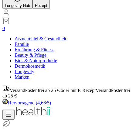
Longevity Hub
Rezept
0
Arzneimittel & Gesundheit
Familie
Ernährung & Fitness
Beauty & Pflege
Bio- & Naturprodukte
Dermokosmetik
Longevity
Marken
Versandkostenfrei ab 25 € oder mit E-Rezept
Versandkostenfrei
ab 25 €
Hervorragend
(4,66/5)