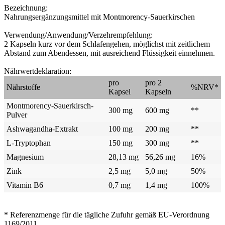
Bezeichnung:
Nahrungsergänzungsmittel mit Montmorency-Sauerkirschen
Verwendung/Anwendung/Verzehrempfehlung:
2 Kapseln kurz vor dem Schlafengehen, möglichst mit zeitlichem
Abstand zum Abendessen, mit ausreichend Flüssigkeit einnehmen.
Nährwertdeklaration:
pro
pro 2
Nährstoffe
%NRV*
Kapsel
Kapseln
Montmorency-Sauerkirsch-
300 mg
600 mg
**
Pulver
Ashwagandha-Extrakt
100 mg
200 mg
**
L-Tryptophan
150 mg
300 mg
**
Magnesium
28,13 mg
56,26 mg
16%
Zink
2,5 mg
5,0 mg
50%
Vitamin B6
0,7 mg
1,4 mg
100%
* Referenzmenge für die tägliche Zufuhr gemäß EU-Verordnung
1169/2011.