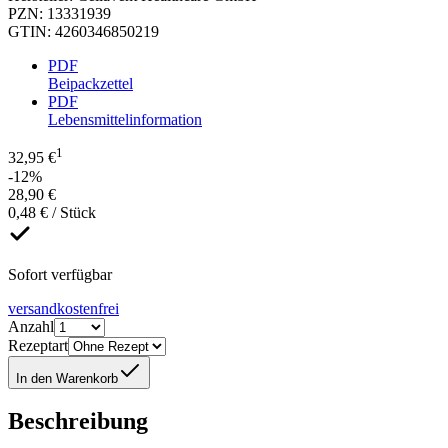
PZN
:
13331939
GTIN
:
4260346850219
PDF
Beipackzettel
PDF
Lebensmittelinformation
1
32,95 €
-12%
28,90 €
0,48 € / Stück
Sofort verfügbar
versandkostenfrei
Anzahl
Rezeptart
In den Warenkorb
Beschreibung