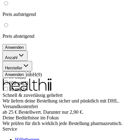
Preis
aufsteigend
Preis
absteigend
Anwenden
Anzahl
200 ml
(
1
)
Hersteller
1000 ml
(
1
)
Chiesi GmbH
(
9
)
Anwenden
50 ml
(
2
)
100 ml
(
3
)
10 ml
(
2
)
Schnell & zuverlässig geliefert
Wir liefern deine Bestellung sicher und
pünktlich
mit
DHL
.
Versandkostenfrei
ab
25
€
Bestellwert. Darunter nur
2,90
€
.
Deine Bedürfnisse im Fokus
Wir prüfen für dich wirklich
jede
Bestellung pharmazeutisch.
Service
Hilfethemen