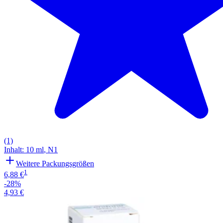
(1)
Inhalt
:
10 ml
,
N1
Weitere Packungsgrößen
1
6,88 €
-28%
4,93 €