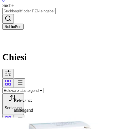
0
Suche
Schließen
Chiesi
Relevanz
:
Sortierung
absteigend