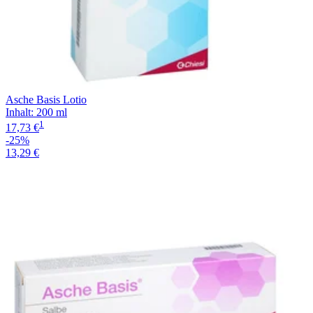
Asche Basis Lotio
Inhalt
:
200 ml
1
17,73 €
-25%
13,29 €