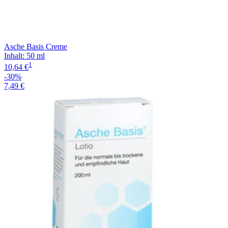
Asche Basis Creme
Inhalt
:
50 ml
1
10,64 €
-30%
7,49 €