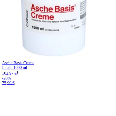
Asche Basis Creme
Inhalt
:
1000 ml
1
102,97 €
-26%
75,90 €