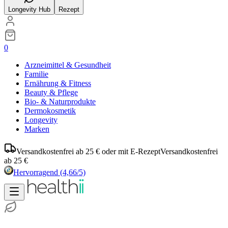
Longevity Hub
Rezept
0
Arzneimittel & Gesundheit
Familie
Ernährung & Fitness
Beauty & Pflege
Bio- & Naturprodukte
Dermokosmetik
Longevity
Marken
Versandkostenfrei ab 25 € oder mit E-Rezept
Versandkostenfrei
ab 25 €
Hervorragend
(4,66/5)