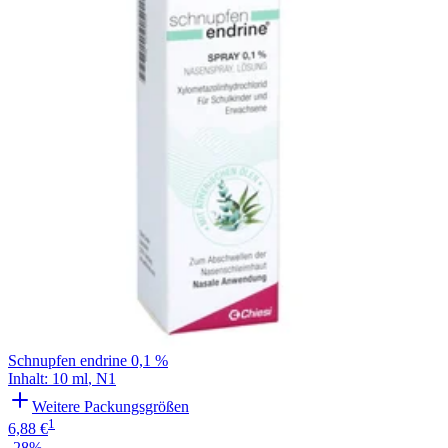
Schnupfen endrine 0,1 %
Inhalt
:
10 ml
,
N1
Weitere Packungsgrößen
1
6,88 €
-28%