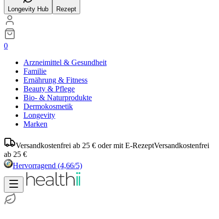
Longevity Hub
Rezept
0
Arzneimittel & Gesundheit
Familie
Ernährung & Fitness
Beauty & Pflege
Bio- & Naturprodukte
Dermokosmetik
Longevity
Marken
Versandkostenfrei ab 25 € oder mit E-Rezept
Versandkostenfrei
ab 25 €
Hervorragend
(4,66/5)