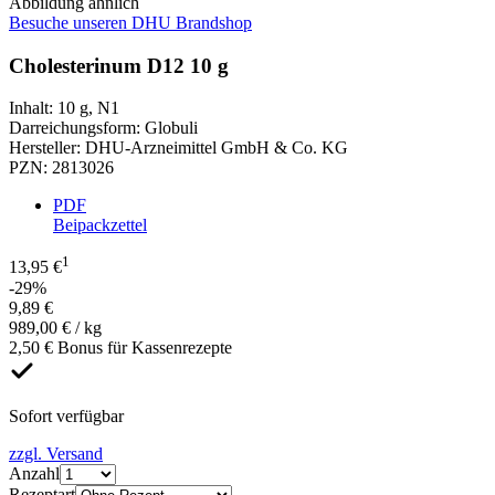
Abbildung ähnlich
Besuche unseren DHU Brandshop
Cholesterinum D12 10 g
Inhalt
:
10 g
,
N1
Darreichungsform
:
Globuli
Hersteller
:
DHU-Arzneimittel GmbH & Co. KG
PZN
:
2813026
PDF
Beipackzettel
1
13,95 €
-29%
9,89 €
989,00 € / kg
2,50 € Bonus für Kassenrezepte
Sofort verfügbar
zzgl. Versand
Anzahl
Rezeptart