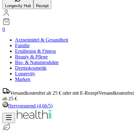
Longevity Hub
Rezept
0
Arzneimittel & Gesundheit
Familie
Ernährung & Fitness
Beauty & Pflege
Bio- & Naturprodukte
Dermokosmetik
Longevity
Marken
Versandkostenfrei ab 25 € oder mit E-Rezept
Versandkostenfrei
ab 25 €
Hervorragend
(4,66/5)