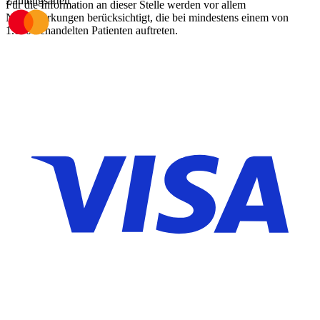
Zahlungsarten
Für die Information an dieser Stelle werden vor allem
Nebenwirkungen berücksichtigt, die bei mindestens einem von
1.000 behandelten Patienten auftreten.