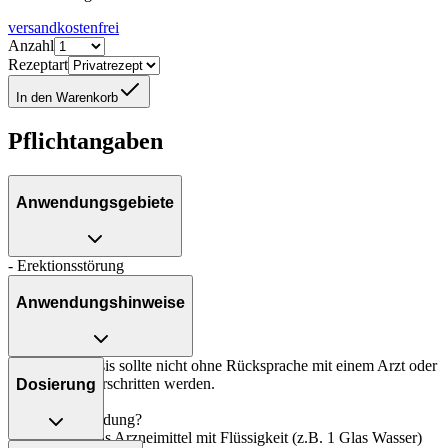
versandkostenfrei
Anzahl
Rezeptart
In den Warenkorb
Pflichtangaben
Anwendungsgebiete
- Erektionsstörung
Anwendungshinweise
Die Gesamtdosis sollte nicht ohne Rücksprache mit einem Arzt oder
Apotheker überschritten werden.
Dosierung
Art der Anwendung?
Nehmen Sie das Arzneimittel mit Flüssigkeit (z.B. 1 Glas Wasser)