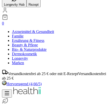
Longevity Hub
Rezept
0
Arzneimittel & Gesundheit
Familie
Ernährung & Fitness
Beauty & Pflege
Bio- & Naturprodukte
Dermokosmetik
Longevity
Marken
Versandkostenfrei ab 25 € oder mit E-Rezept
Versandkostenfrei
ab 25 €
Hervorragend
(4,66/5)