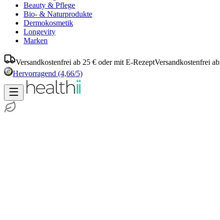
Beauty & Pflege
Bio- & Naturprodukte
Dermokosmetik
Longevity
Marken
Versandkostenfrei ab 25 € oder mit E-Rezept
Versandkostenfrei ab
Hervorragend
(4,66/5)