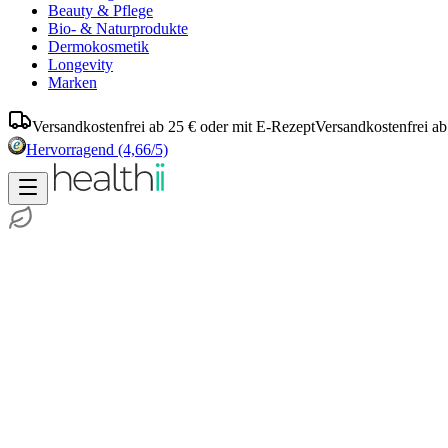
Beauty & Pflege
Bio- & Naturprodukte
Dermokosmetik
Longevity
Marken
Versandkostenfrei ab 25 € oder mit E-Rezept
Versandkostenfrei ab
Hervorragend
(4,66/5)