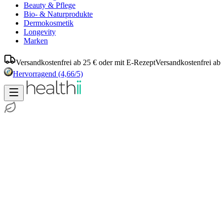
Beauty & Pflege
Bio- & Naturprodukte
Dermokosmetik
Longevity
Marken
Versandkostenfrei ab 25 € oder mit E-Rezept
Versandkostenfrei ab
Hervorragend
(4,66/5)