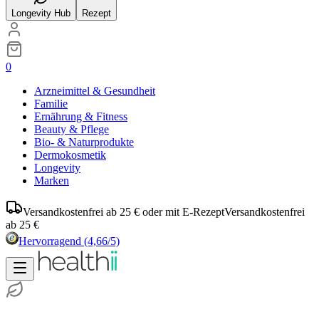
Longevity Hub
Rezept
0
Arzneimittel & Gesundheit
Familie
Ernährung & Fitness
Beauty & Pflege
Bio- & Naturprodukte
Dermokosmetik
Longevity
Marken
Versandkostenfrei ab 25 € oder mit E-Rezept
Versandkostenfrei
ab 25 €
Hervorragend
(4,66/5)