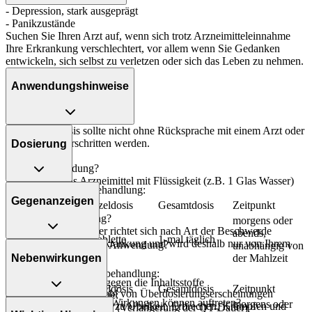
- Depression, stark ausgeprägt
- Panikzustände
Suchen Sie Ihren Arzt auf, wenn sich trotz Arzneimitteleinnahme
Ihre Erkrankung verschlechtert, vor allem wenn Sie Gedanken
entwickeln, sich selbst zu verletzen oder sich das Leben zu nehmen.
Anwendungshinweise
Die Gesamtdosis sollte nicht ohne Rücksprache mit einem Arzt oder
Apotheker überschritten werden.
Dosierung
Art der Anwendung?
Nehmen Sie das Arzneimittel mit Flüssigkeit (z.B. 1 Glas Wasser)
Depression - Folgebehandlung:
ein.
Gegenanzeigen
Personenkreis
Einzeldosis
Gesamtdosis
Zeitpunkt
Dauer der Anwendung?
morgens oder
Die Anwendungsdauer richtet sich nach Art der Beschwerde
abends,
Erwachsene
1 Tablette
1-mal täglich
und/oder Dauer der Erkrankung und wird deshalb nur von Ihrem
Was spricht gegen eine Anwendung?
unabhängig von
Arzt bestimmt.
Nebenwirkungen
der Mahlzeit
Immer:
Panikzustände - Folgebehandlung:
Überdosierung?
- Überempfindlichkeit gegen die Inhaltsstoffe
Personenkreis
Einzeldosis
Gesamtdosis
Zeitpunkt
Es kann zu einer Vielzahl von Überdosierungserscheinungen
- Herzerkrankungen, wie:
Welche unerwünschten Wirkungen können auftreten?
morgens oder
kommen, unter anderem zu Übelkeit, Erbrechen, Krämpfen und
- Abweichung im EKG (Verlängerung der QT-Dauer)