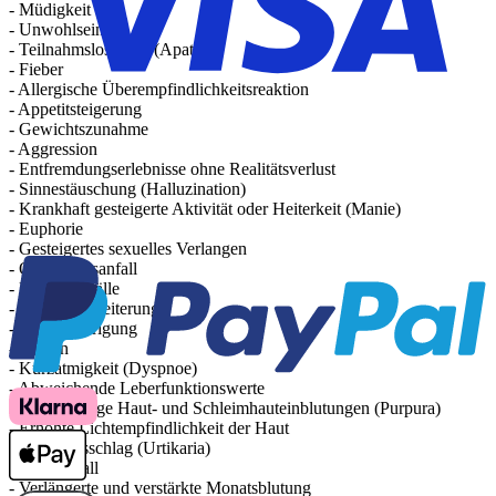
- Müdigkeit
- Unwohlsein
- Teilnahmslosigkeit (Apathie)
- Fieber
- Allergische Überempfindlichkeitsreaktion
- Appetitsteigerung
- Gewichtszunahme
- Aggression
- Entfremdungserlebnisse ohne Realitätsverlust
- Sinnestäuschung (Halluzination)
- Krankhaft gesteigerte Aktivität oder Heiterkeit (Manie)
- Euphorie
- Gesteigertes sexuelles Verlangen
- Ohnmachtsanfall
- Krampfanfälle
- Pupillenerweiterung
- Pulserniedrigung
- Husten
- Kurzatmigkeit (Dyspnoe)
- Abweichende Leberfunktionswerte
- Kleinfleckige Haut- und Schleimhauteinblutungen (Purpura)
- Erhöhte Lichtempfindlichkeit der Haut
- Nesselausschlag (Urtikaria)
- Haarausfall
- Verlängerte und verstärkte Monatsblutung