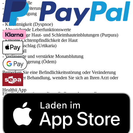
- Krampfanfälle
- Pupillenerweiterung
- Pulserniedrigung
- Husten
- Kurzatmigkeit (Dyspnoe)
- Abweichende Leberfunktionswerte
- Kleinfleckige Haut- und Schleimhauteinblutungen (Purpura)
- Erhöhte Lichtempfindlichkeit der Haut
- Nesselausschlag (Urtikaria)
- Haarausfall
- Verlängerte und verstärkte Monatsblutung
- Wassereinlagerung (Ödem)
Bemerken Sie eine Befindlichkeitsstörung oder Veränderung
während der Behandlung, wenden Sie sich an Ihren Arzt oder
Apotheker.
Healthii App
Für die Information an dieser Stelle werden vor allem
Nebenwirkungen berücksichtigt, die bei mindestens einem von
1.000 behandelten Patienten auftreten.