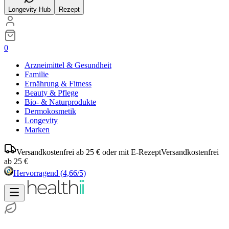
Longevity Hub
Rezept
0
Arzneimittel & Gesundheit
Familie
Ernährung & Fitness
Beauty & Pflege
Bio- & Naturprodukte
Dermokosmetik
Longevity
Marken
Versandkostenfrei ab 25 € oder mit E-Rezept
Versandkostenfrei
ab 25 €
Hervorragend
(4,66/5)