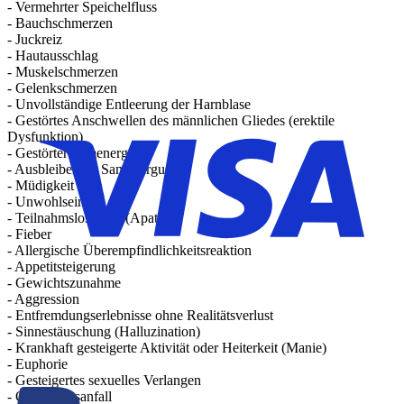
- Vermehrter Speichelfluss
- Bauchschmerzen
- Juckreiz
- Hautausschlag
- Muskelschmerzen
- Gelenkschmerzen
- Unvollständige Entleerung der Harnblase
- Gestörtes Anschwellen des männlichen Gliedes (erektile
Dysfunktion)
- Gestörter Samenerguss
- Ausbleibender Samenerguss
- Müdigkeit
- Unwohlsein
- Teilnahmslosigkeit (Apathie)
- Fieber
- Allergische Überempfindlichkeitsreaktion
- Appetitsteigerung
- Gewichtszunahme
- Aggression
- Entfremdungserlebnisse ohne Realitätsverlust
- Sinnestäuschung (Halluzination)
- Krankhaft gesteigerte Aktivität oder Heiterkeit (Manie)
- Euphorie
- Gesteigertes sexuelles Verlangen
- Ohnmachtsanfall