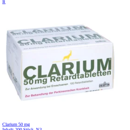
R
Clarium 50 mg
Inhalt
:
200 Stück
,
N3