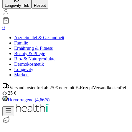
Longevity Hub
Rezept
0
Arzneimittel & Gesundheit
Familie
Ernährung & Fitness
Beauty & Pflege
Bio- & Naturprodukte
Dermokosmetik
Longevity
Marken
Versandkostenfrei ab 25 € oder mit E-Rezept
Versandkostenfrei
ab 25 €
Hervorragend
(4,66/5)