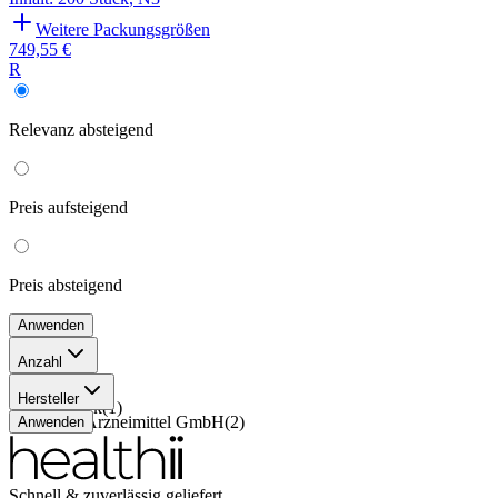
Weitere Packungsgrößen
749,55 €
R
Relevanz
absteigend
Preis
aufsteigend
Preis
absteigend
Anwenden
Anzahl
60 Stück
(
1
)
Hersteller
200 Stück
(
1
)
Desitin Arzneimittel GmbH
(
2
)
Anwenden
Schnell & zuverlässig geliefert