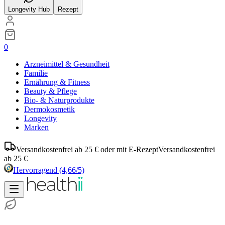
Longevity Hub
Rezept
0
Arzneimittel & Gesundheit
Familie
Ernährung & Fitness
Beauty & Pflege
Bio- & Naturprodukte
Dermokosmetik
Longevity
Marken
Versandkostenfrei ab 25 € oder mit E-Rezept
Versandkostenfrei
ab 25 €
Hervorragend
(4,66/5)