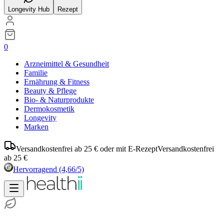
Longevity Hub
Rezept
0
Arzneimittel & Gesundheit
Familie
Ernährung & Fitness
Beauty & Pflege
Bio- & Naturprodukte
Dermokosmetik
Longevity
Marken
Versandkostenfrei ab 25 € oder mit E-Rezept
Versandkostenfrei
ab 25 €
Hervorragend
(4,66/5)