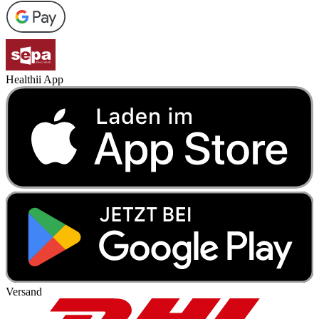
Healthii App
Versand