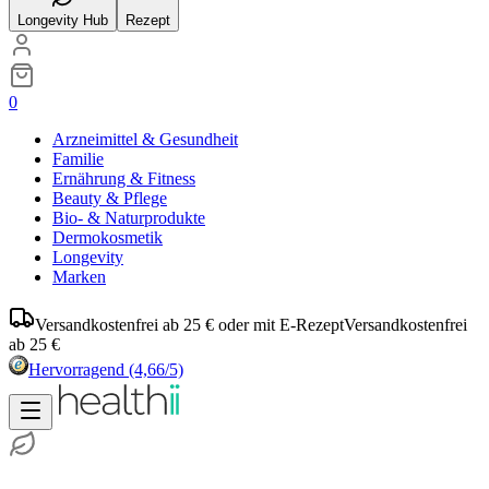
Longevity Hub
Rezept
0
Arzneimittel & Gesundheit
Familie
Ernährung & Fitness
Beauty & Pflege
Bio- & Naturprodukte
Dermokosmetik
Longevity
Marken
Versandkostenfrei ab 25 € oder mit E-Rezept
Versandkostenfrei
ab 25 €
Hervorragend
(4,66/5)