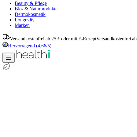
Beauty & Pflege
Bio- & Naturprodukte
Dermokosmetik
Longevity
Marken
Versandkostenfrei ab 25 € oder mit E-Rezept
Versandkostenfrei ab
Hervorragend
(4,66/5)