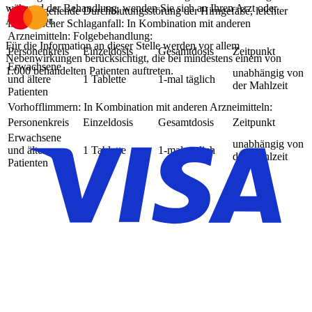
während der Behandlung, wenden Sie sich an Ihren Arzt oder
Vorübergehende Durchblutungsstörung der Hirngefäße, leichter
Apotheker.
ischämischer Schlaganfall: In Kombination mit anderen
Arzneimitteln: Folgebehandlung:
Für die Information an dieser Stelle werden vor allem
Personenkreis
Einzeldosis
Gesamtdosis
Zeitpunkt
Nebenwirkungen berücksichtigt, die bei mindestens einem von
Erwachsene
1.000 behandelten Patienten auftreten.
unabhängig von
und ältere
1 Tablette
1-mal täglich
der Mahlzeit
Patienten
Vorhofflimmern: In Kombination mit anderen Arzneimitteln:
Personenkreis
Einzeldosis
Gesamtdosis
Zeitpunkt
Erwachsene
unabhängig von
und ältere
1 Tablette
1-mal täglich
der Mahlzeit
Patienten