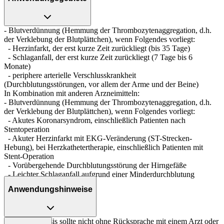
- Blutverdünnung (Hemmung der Thrombozytenaggregation, d.h.
der Verklebung der Blutplättchen), wenn Folgendes vorliegt:
- Herzinfarkt, der erst kurze Zeit zurückliegt (bis 35 Tage)
- Schlaganfall, der erst kurze Zeit zurückliegt (7 Tage bis 6
Monate)
- periphere arterielle Verschlusskrankheit
(Durchblutungsstörungen, vor allem der Arme und der Beine)
In Kombination mit anderen Arzneimitteln:
- Blutverdünnung (Hemmung der Thrombozytenaggregation, d.h.
der Verklebung der Blutplättchen), wenn Folgendes vorliegt:
- Akutes Koronarsyndrom, einschließlich Patienten nach
Stentoperation
- Akuter Herzinfarkt mit EKG-Veränderung (ST-Strecken-
Hebung), bei Herzkathetertherapie, einschließlich Patienten mit
Stent-Operation
- Vorübergehende Durchblutungsstörung der Hirngefäße
- Leichter Schlaganfall aufgrund einer Minderdurchblutung
(Ischämie)
Anwendungshinweise
- Vorhofflimmern
Die Gesamtdosis sollte nicht ohne Rücksprache mit einem Arzt oder