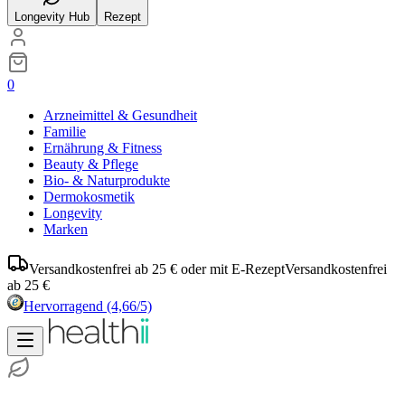
Longevity Hub
Rezept
0
Arzneimittel & Gesundheit
Familie
Ernährung & Fitness
Beauty & Pflege
Bio- & Naturprodukte
Dermokosmetik
Longevity
Marken
Versandkostenfrei ab 25 € oder mit E-Rezept
Versandkostenfrei
ab 25 €
Hervorragend
(4,66/5)