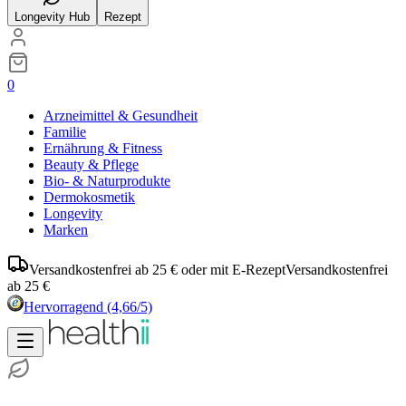
Longevity Hub
Rezept
0
Arzneimittel & Gesundheit
Familie
Ernährung & Fitness
Beauty & Pflege
Bio- & Naturprodukte
Dermokosmetik
Longevity
Marken
Versandkostenfrei ab 25 € oder mit E-Rezept
Versandkostenfrei
ab 25 €
Hervorragend
(4,66/5)