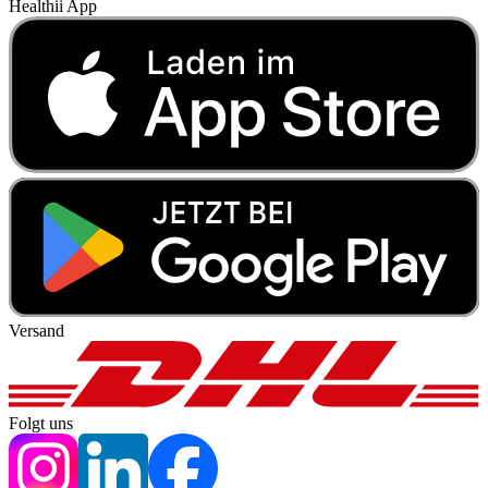
Healthii App
Versand
Folgt uns