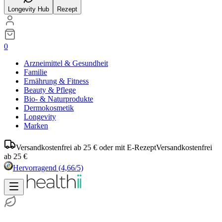
Longevity Hub
Rezept
0
Arzneimittel & Gesundheit
Familie
Ernährung & Fitness
Beauty & Pflege
Bio- & Naturprodukte
Dermokosmetik
Longevity
Marken
Versandkostenfrei ab 25 € oder mit E-Rezept
Versandkostenfrei
ab 25 €
Hervorragend
(4,66/5)