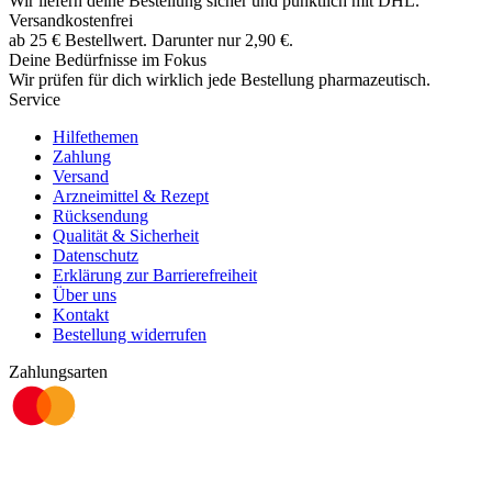
Wir liefern deine Bestellung sicher und
pünktlich
mit
DHL
.
Versandkostenfrei
ab
25
€
Bestellwert. Darunter nur
2,90
€
.
Deine Bedürfnisse im Fokus
Wir prüfen für dich wirklich
jede
Bestellung pharmazeutisch.
Service
Hilfethemen
Zahlung
Versand
Arzneimittel & Rezept
Rücksendung
Qualität & Sicherheit
Datenschutz
Erklärung zur Barrierefreiheit
Über uns
Kontakt
Bestellung widerrufen
Zahlungsarten