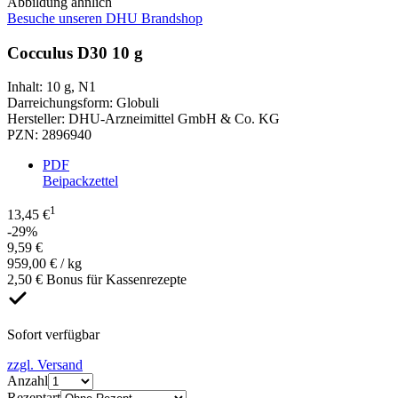
Abbildung ähnlich
Besuche unseren DHU Brandshop
Cocculus D30 10 g
Inhalt
:
10 g
,
N1
Darreichungsform
:
Globuli
Hersteller
:
DHU-Arzneimittel GmbH & Co. KG
PZN
:
2896940
PDF
Beipackzettel
1
13,45 €
-29%
9,59 €
959,00 € / kg
2,50 € Bonus für Kassenrezepte
Sofort verfügbar
zzgl. Versand
Anzahl
Rezeptart