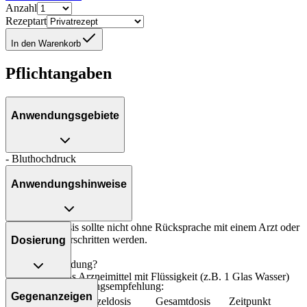
Anzahl
Rezeptart
In den Warenkorb
Pflichtangaben
Anwendungsgebiete
- Bluthochdruck
Anwendungshinweise
Die Gesamtdosis sollte nicht ohne Rücksprache mit einem Arzt oder
Apotheker überschritten werden.
Dosierung
Art der Anwendung?
Nehmen Sie das Arzneimittel mit Flüssigkeit (z.B. 1 Glas Wasser)
Allgemeine Dosierungsempfehlung:
ein.
Gegenanzeigen
Personenkreis
Einzeldosis
Gesamtdosis
Zeitpunkt